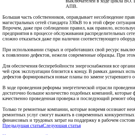
выключателей в ходе цикла ВО.
АПВ.
Большая часть собственников, оправдывает несоблюдение прави
магистральных сетей стандарта 330кВ то в этой сфере ситуаци
Впрочем, даже при соблюдении правил, как правило, использу
предприятия в процессе обслуживания распределительных сетей
сложно отказаться даже при наличии соответствующего оборуд
При использовании старых и отработавших свой ресурс выклю
к появлению дефектов, нежели современные образцы. При этом
Для обеспечения бесперебойности энергоснабжения все орган
чей срок эксплуатации близится к концу. В рамках данных ис
дефектов формироваться новые планы по замене устаревшего о
В ходе проведения реформы энергетической отрасли проведен
достаточно большое количество подобных компаний, которые 
качественно проведенная проверка и последующий ремонт обо
Только те ремонтные компании, которые вовремя осознают нео
ремонтных услуг смогут выжить в современных конкурентных 
финансовых и трудовых затрат на поддержку в рабочем состоя
Предыдущая статья
Следующая статья