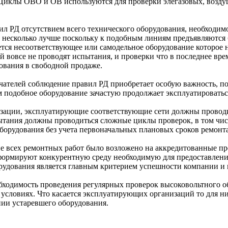
 Циклы ОВО и ОВ используются для проверки элегазовых, возд
л РД отсутствием всего технического оборудования, необходимо
я несколько лучше поскольку к подобным линиям предъявляются 
ется несоответствующее или самодельное оборудование которое
 вовсе не проводят испытания, и проверки что в последнее вре
ования в свободной продаже.
чателей соблюдение правил РД приобретает особую важность, по
 подобное оборудование зачастую продолжает эксплуатироваться
изации, эксплуатирующие соответствующие сети должны проводи
пытания должны проводиться сложные циклы проверок, в том чи
борудования без учета первоначальных плановых сроков ремонта
ие всех ремонтных работ было возложено на аккредитованные пр
формируют конкурентную среду необходимую для предоставлени
рудования является главным критерием успешности компании и 
бходимость проведения регулярных проверок высоковольтного о
условиях. Что касается эксплуатирующих организаций то для н
нии устаревшего оборудования.