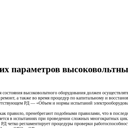
ких параметров высоковольтн
 состояния высоковольтного оборудования должен осуществлятьс
 ремонт, а также во время процедур по капитальному и восстано
етствующем РД — «Объем и нормы испытаний электрооборудовани
 как правило, пренебрегают подобными правилами, что в послед
яется в испытаниях при проведении сложных многократных цик
о РД четко регламентирует процедуры проверки работоспособно