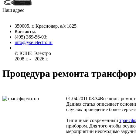
Наш адрес
350005, г. Краснодар, а/я 1825
Контакты: ­
(495) 369-56-03;
info@yse-electro.ru­
© ЮШЕ-Эл­ектро ­
2008 г­. - ­ ­­­­­
2026 г.
Процедура ремонта трансфор
01.04.2011 08:34
Все виды ремонт
Данная статья описывает основн
случаях проведение более серье
Типичный современный
трансфо
прибором. Для того чтобы осуще
мероприятий необходимо заручит