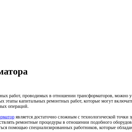
матора
ных работ, проводимых в отношении трансформаторов, можно ус
ых этапы капитальн­ых ремонтных работ, которые могут включать
зных операций.
рма­тор
является достаточно сложным с технологической точки 
ствлять ремонтные процедуры в отношении подобного оборудова
ься помощью специализированных работников, которые обладаю