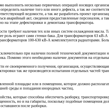
мо выполнить несколько первичных операций носящих организа
определить наличие того или иного дефекта, а так же соответс
тветствующей ведомости, а так же разработать проект организа
ься аварийный акт, сведения предоставленные персоналом, а та
но на этапе дефектировки и демонтажа трансформатора.
ости требуют наличия тех или иных систем охлаждения масла.
ку ее роль играют сами стенки бака. Для трансформаторов 63 к
 трансформаторов
100-630
кВ-А комплектуются радиаторами. Больш
ключительно при наличии полной технической документации на
ика. Помимо этого необходимо наличие документов на отдельны
ти ее своевременного получения, организация, осуществляющая
ктировки так же производятся испытания отдельных частей тра
вленной площадке или в помещении, которое должно располагат
ешней среды и попадания инородных частиц.
ойства, которые способны обеспечить разборку, транспортиров
щенность, но и на габариты, поскольку подобные помещения до
оставшиеся после разборки.­