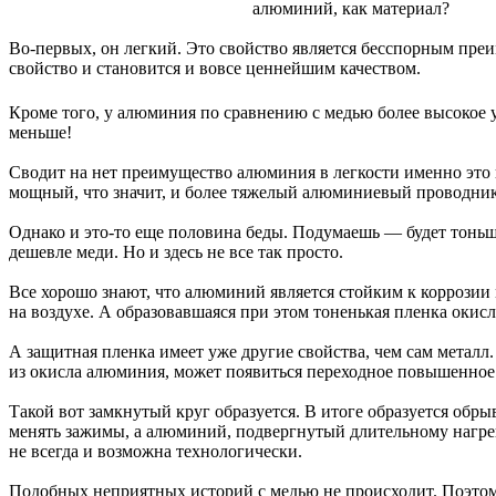
алюминий, как материал?
Во-первых, он легкий. Это свойство является бесспорным преи
свойство и становится и вовсе ценнейшим качеством.
Кроме того, у алюминия по сравнению с медью более высокое 
меньше!
Сводит на нет преимущество алюминия в легкости именно это в
мощный, что значит, и более тяжелый алюминиевый проводник
Однако и это-то еще половина беды. Подумаешь — будет тоньш
дешевле меди. Но и здесь не все так просто.
Все хорошо знают, что алюминий является стойким к коррозии 
на воздухе. А образовавшаяся при этом тоненькая пленка окис
А защитная пленка имеет уже другие свойства, чем сам металл. 
из окисла алюминия, может появиться переходное повышенное 
Такой вот замкнутый круг образуется. В итоге образуется обр
менять зажимы, а алюминий, подвергнутый длительному нагреву
не всегда и возможна технологически.
Подобных неприятных историй с медью не происходит. Поэто