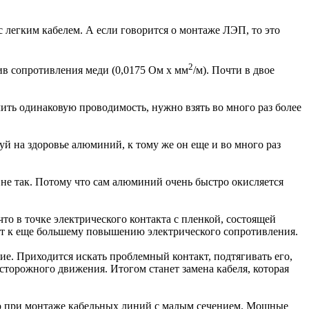
 легким кабелем. А если говорится о монтаже ЛЭП, то это
2
ив сопротивления меди (0,0175 Ом х мм
/м). Почти в двое
ить одинаковую проводимость, нужно взять во много раз более
й на здоровье алюминий, к тому же он еще и во много раз
 не так. Потому что сам алюминий очень быстро окисляется
что в точке электрического контакта с пленкой, состоящей
дит к еще большему повышению электрического сопротивления.
ие. Приходится искать проблемный контакт, подтягивать его,
сторожного движения. Итогом станет замена кабеля, которая
ю при монтаже кабельных линий с малым сечением. Мощные