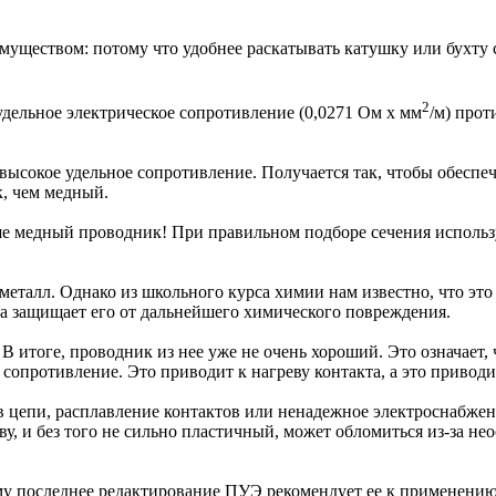
муществом: потому что удобнее раскатывать катушку или бухту с
2
удельное электрическое сопротивление (0,0271 Ом х мм
/м) прот
ысокое удельное сопротивление. Получается так, чтобы обеспеч
, чем медный.
е медный проводник! При правильном подборе сечения использу
металл. Однако из школьного курса химии нам известно, что это
ла защищает его от дальнейшего химического повреждения.
В итоге, проводник из нее уже не очень хороший. Это означает, 
сопротивление. Это приводит к нагреву контакта, а это приво
ыв цепи, расплавление контактов или ненадежное электроснабжен
, и без того не сильно пластичный, может обломиться из-за нео
му последнее редактирование ПУЭ рекомендует ее к применени