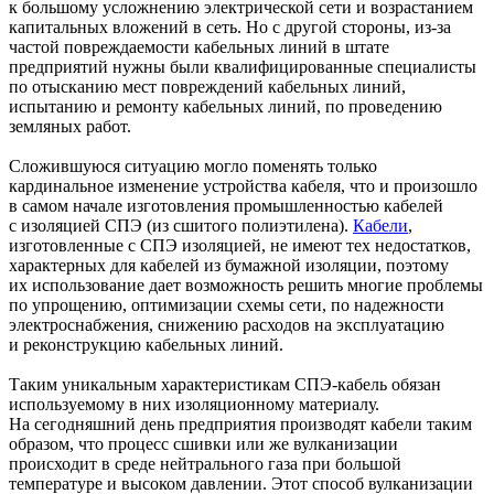
к большому усложнению электрической сети и возрастанием
капитальных вложений в сеть. Но с другой стороны, из-за
частой повреждаемости кабельных линий в штате
предприятий нужны были квалифицированные специалисты
по отысканию мест повреждений кабельных линий,
испытанию и ремонту кабельных линий, по проведению
земляных работ.
Сложившуюся ситуацию могло поменять только
кардинальное изменение устройства кабеля, что и произошло
в самом начале изготовления промышленностью кабелей
с изоляцией СПЭ (из сшитого полиэтилена).
Кабели
,
изготовленные с СПЭ изоляцией, не имеют тех недостатков,
характерных для кабелей из бумажной изоляции, поэтому
их использование дает возможность решить многие проблемы
по упрощению, оптимизации схемы сети, по надежности
электроснабжения, снижению расходов на эксплуатацию
и реконструкцию кабельных линий.
Таким уникальным характеристикам СПЭ-кабель обязан
используемому в них изоляционному материалу.
На сегодняшний день предприятия производят кабели таким
образом, что процесс сшивки или же вулканизации
происходит в среде нейтрального газа при большой
температуре и высоком давлении. Этот способ вулканизации