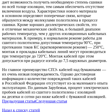
дает возможность получить необходимую степень сшивки
по всей толще изоляции, тем самым обеспечить отсутствие
включения воздуха. Характеристики нового материала
в основном определяют поперечные связи, которые
образуются между молекулами полиэтилена в процессе
сшивки. Кроме хороших диэлектрических свойств, это
и отличные механические свойства, и больший диапазон
рабочих температур, чем у других изоляционных кабельных
материалов. К примеру, в нормальном режиме работы для
сшитого полиэтилена допустимая температура 90°С, при
протекании токов КС (кратковременном режиме) — 250°С,
монтаж и прокладка кабельных линий могут производиться
при температуре до ?20°С. Монтаж кабелей при этом
допускается при радиусе изгиба до 7,5 наружных диаметров.
Но главное преимущество СПЭ- кабелей над бумажными —
их очень низкая повреждаемость. Однако достоверная
информация о количестве повреждений таких кабелей
в Российской Федерации отсутствует из-за маленького опыта
эксплуатации. По данным Зарубежья, процент электрических
пробоев кабелей из сшитого полиэтилена с изоляцией
на десятки и сотни раз ниже кабелей с бумажной изоляцией.
Предыдущая статья
Следующая статья
Назад к списку статей