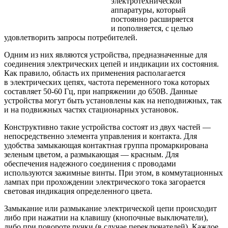
электротехнической
аппаратуры, который
постоянно расширяется
и пополняется, с целью
удовлетворить запросы потребителей.
Одним из них являются устройства, предназначенные для
соединения электрических цепей и индикации их состояния.
Как правило, область их применения располагается
в электрических цепях, частота переменного тока которых
составляет
50-60 Гц,
при напряжении до 650В. Данные
устройства могут быть установлены как на неподвижных, так
и на подвижных частях стационарных установок.
Конструктивно такие устройства состоят из двух частей —
непосредственно элемента управления и контакта. Для
удобства замыкающая контактная группа промаркирована
зеленым цветом, а размыкающая — красным. Для
обеспечения надежного соединения с проводами
используются зажимные винты. При этом, в коммутационных
лампах при прохождении электрического тока загорается
световая индикация определенного цвета.
Замыкание или размыкание электрической цепи происходит
либо при нажатии на клавишу (кнопочные выключатели),
либо при повороте ручки (в случае переключателей). Каждое