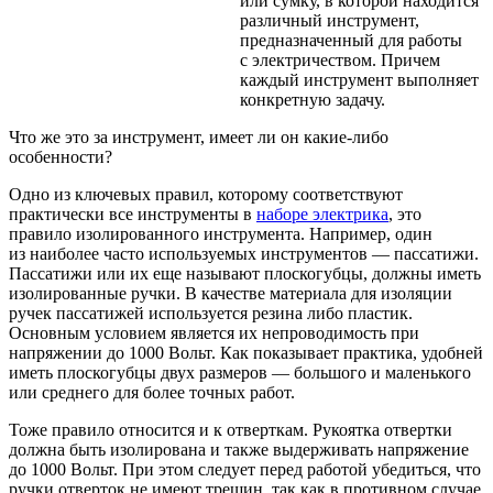
или сумку, в которой находится
различный инструмент,
предназначенный для работы
с электричеством. Причем
каждый инструмент выполняет
конкретную задачу.
Что же это за инструмент, имеет ли он какие-либо
особенности?
Одно из ключевых правил, которому соответствуют
практически все инструменты в
наборе электрика
­, это
правило изолированного инструмента. Например, один
из наиболее часто используемых инструментов — пассатижи.
Пассатижи или их еще называют плоскогубцы, должны иметь
изолированные ручки. В качестве материала для изоляции
ручек пассатижей используется резина либо пластик.
Основным условием является их непроводимость при
напряжении до 1000 Вольт. Как показывает практика, удобней
иметь плоскогубцы двух размеров — большого и маленького
или среднего для более точных работ.
Тоже правило относится и к отверткам. Рукоятка отвертки
должна быть изолирована и также выдерживать напряжение
до 1000 Вольт. При этом следует перед работой убедиться, что
ручки отверток не имеют трещин, так как в противном случае